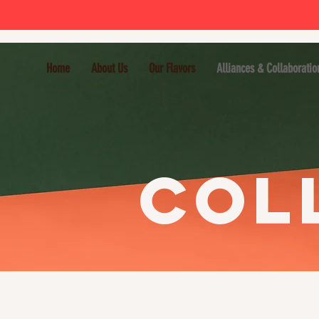
Home
About Us
Our Flavors
Alliances & Collaboratio
Col